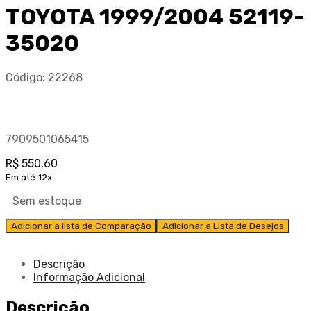
TOYOTA 1999/2004 52119-
35020
Código:
22268
7909501065415
R$
550,60
Em até 12x
Sem estoque
Adicionar a lista de Comparação
Adicionar a Lista de Desejos
Descrição
Informação Adicional
Descrição