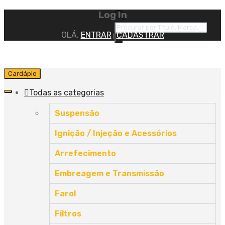
Log In
OLÁ.
ENTRAR
CADASTRAR
|
Cardápio
Todas as categorias
Suspensão
Ignição / Injeção e Acessórios
Arrefecimento
Embreagem e Transmissão
Farol
Filtros