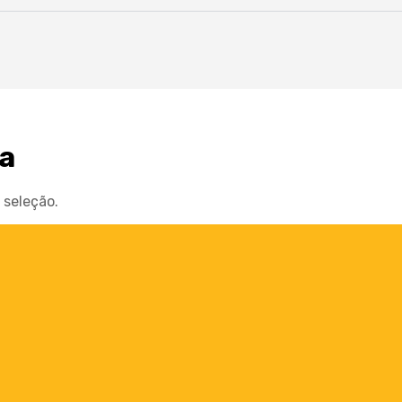
la
seleção.