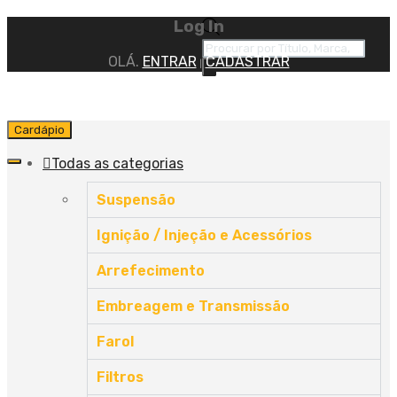
Log In
OLÁ.
ENTRAR
CADASTRAR
|
Cardápio
Todas as categorias
Suspensão
Ignição / Injeção e Acessórios
Arrefecimento
Embreagem e Transmissão
Farol
Filtros