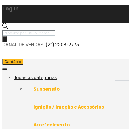
Log In
Pesquisar
produtos
CANAL DE VENDAS:
(21) 2203-2775
Pular
Cardápio
para
o
conteúdo
Todas as categorias
Suspensão
Ignição / Injeção e Acessórios
Arrefecimento