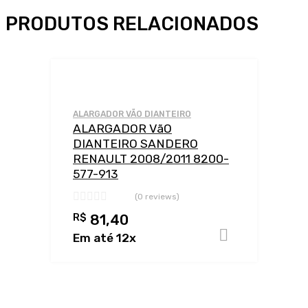
PRODUTOS RELACIONADOS
Adicionar a Lis
Adicionar a lis
ALARGADOR VÃO DIANTEIRO
ALARGADOR VãO
DIANTEIRO SANDERO
RENAULT 2008/2011 8200-
577-913
(0 reviews)
R$
81,40
Adiciona
Em até 12x