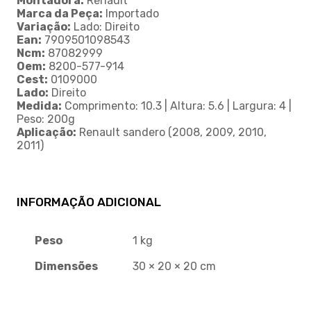
Montadora:
Renault
Marca da Peça:
Importado
Variação:
Lado: Direito
Ean:
7909501098543
Ncm:
87082999
Oem:
8200-577-914
Cest:
0109000
Lado:
Direito
Medida:
Comprimento: 10.3 | Altura: 5.6 | Largura: 4 |
Peso: 200g
Aplicação:
Renault sandero (2008, 2009, 2010,
2011)
INFORMAÇÃO ADICIONAL
Peso
1 kg
Dimensões
30 × 20 × 20 cm