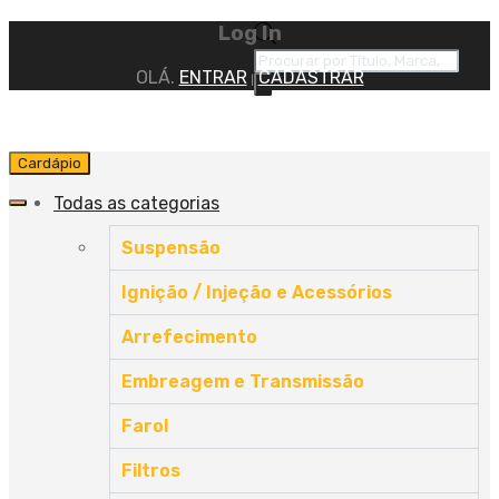
Log In
OLÁ.
ENTRAR
CADASTRAR
|
Cardápio
Todas as categorias
Suspensão
Ignição / Injeção e Acessórios
Arrefecimento
Embreagem e Transmissão
Farol
Filtros