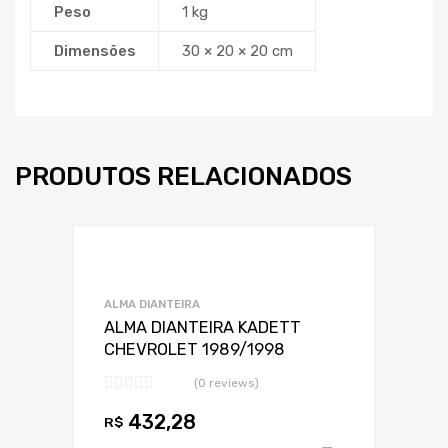
Peso
1 kg
Dimensões
30 × 20 × 20 cm
PRODUTOS RELACIONADOS
Adicionar a Lis
Adicionar a lista
ALMA DIANTEIRA
ALMA DIANTEIRA KADETT
CHEVROLET 1989/1998
(0 reviews)
432,28
R$