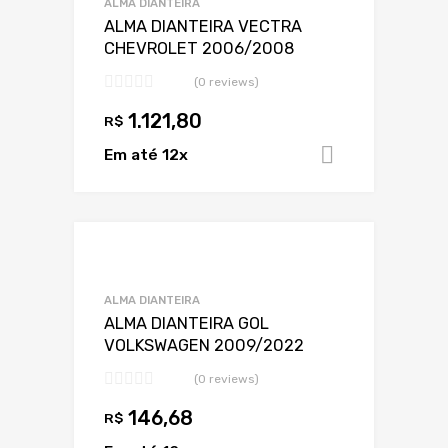
ALMA DIANTEIRA
ALMA DIANTEIRA VECTRA
CHEVROLET 2006/2008
(0 reviews)
1.121,80
R$
Em até 12x
Adicionar 
Adicionar a Lis
Adicionar a lista
ALMA DIANTEIRA
ALMA DIANTEIRA GOL
VOLKSWAGEN 2009/2022
(0 reviews)
146,68
R$