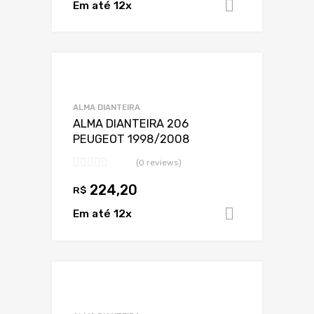
Em até 12x
Adicionar 
Adicionar a Lis
Adicionar a lista
ALMA DIANTEIRA
ALMA DIANTEIRA 206
PEUGEOT 1998/2008
(0 reviews)
224,20
R$
Em até 12x
Adicionar 
Adicionar a Lis
Adicionar a lista