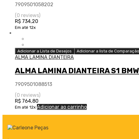
7909501058202
(0 reviews)
R$
734,20
Em até 12x
Adicionar a Lista de Desejos
Adicionar a lista de Comparaçã
ALMA LAMINA DIANTEIRA
ALMA LAMINA DIANTEIRA S1 BMW 
7909501088513
(0 reviews)
R$
764,80
Adicionar ao carrinho
Em até 12x