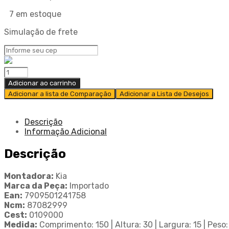
7 em estoque
Simulação de frete
Adicionar ao carrinho
Adicionar a lista de Comparação
Adicionar a Lista de Desejos
Descrição
Informação Adicional
Descrição
Montadora:
Kia
Marca da Peça:
Importado
Ean:
7909501241758
Ncm:
87082999
Cest:
0109000
Medida:
Comprimento: 150 | Altura: 30 | Largura: 15 | Peso