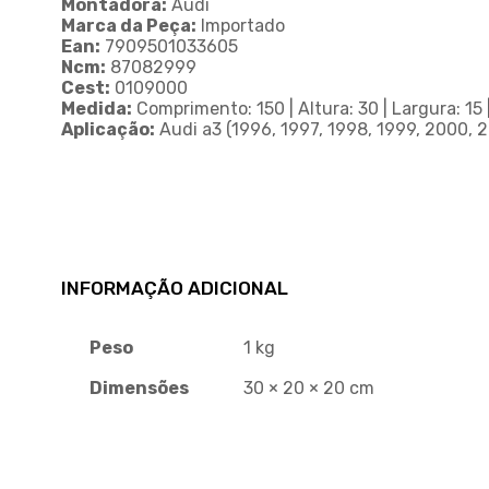
Montadora:
Audi
Marca da Peça:
Importado
Ean:
7909501033605
Ncm:
87082999
Cest:
0109000
Medida:
Comprimento: 150 | Altura: 30 | Largura: 15 
Aplicação:
Audi a3 (1996, 1997, 1998, 1999, 2000, 
INFORMAÇÃO ADICIONAL
Peso
1 kg
Dimensões
30 × 20 × 20 cm