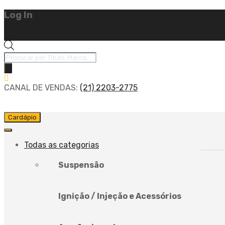
Log In
Pesquisar
produtos
CANAL DE VENDAS:
(21) 2203-2775
Pular
Cardápio
para
o
conteúdo
Todas as categorias
Suspensão
Ignição / Injeção e Acessórios