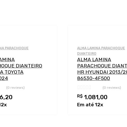
Adicionar a Lista de Desejos
ação
Adicionar a lista de Comparação
INA PARACHOQUE
ALMA LAMINA PARACHOQUE
DIANTEIRO
AMINA
ALMA LAMINA
OQUE DIANTEIRO
PARACHOQUE DIANT
A TOYOTA
HR HYUNDAI 2013/2
024
86530-4F500
(0 reviews)
(0 reviews)
6,20
R$
1.081,00
inho
12x
Em até 12x