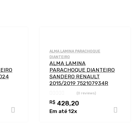
Adicionar a Lista de Desejos
Adic
Adicionar a lista de Comparação
Adi
ALMA LAMINA PARACHOQUE
DIANTEIRO
ALMA LAMINA
EIRO
PARACHOQUE DIANTEIRO
024
SANDERO RENAULT
2015/2019 752107934R
(0 reviews)
R$
428,20
Adicionar ao carrinho
A
Em até 12x