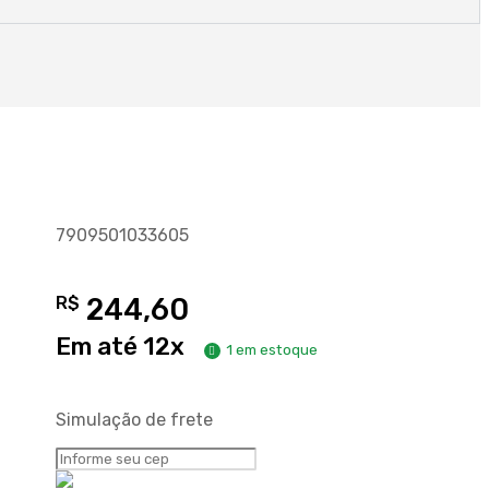
7909501033605
R$
244,60
Em até 12x
1 em estoque
Simulação de frete