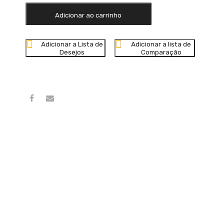
ALMA
LAMINA
Adicionar ao carrinho
PARACHOQUE
DIANTEIRO
Adicionar a Lista de
Adicionar a lista de
A3
Desejos
Comparação
AUDI
1996/2006
quantity