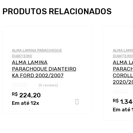
PRODUTOS RELACIONADOS
Adicionar a Lista de Desejos
Adicionar a lista de Compar
ALMA LAMINA PARACHOQUE
ALMA LAM
DIANTEIRO
DIANTEIRO
ALMA LAMINA
ALMA L
PARACHOQUE DIANTEIRO
PARACH
KA FORD 2002/2007
COROLL
2020/2
(0 reviews)
R$
224,20
R$
1.34
Adicionar ao carr
Em até 12x
Em até 