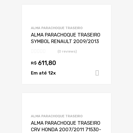
Adicionar a Lis
Adicionar a lista
ALMA PARACHOQUE TRASEIRO
ALMA PARACHOQUE TRASEIRO
SYMBOL RENAULT 2009/2013
(0 reviews)
611,80
R$
Em até 12x
Adicionar 
Adicionar a Lis
Adicionar a lista
ALMA PARACHOQUE TRASEIRO
ALMA PARACHOQUE TRASEIRO
CRV HONDA 2007/2011 71530-