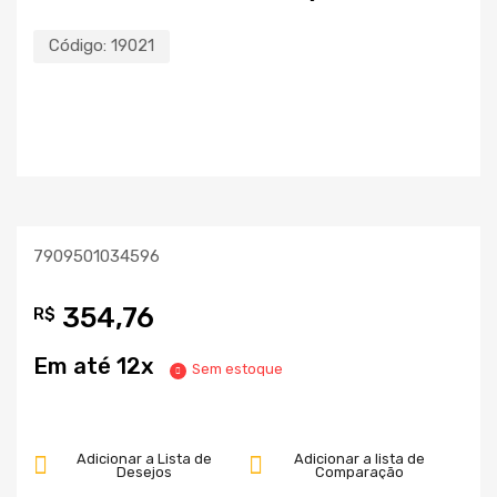
Código:
19021
7909501034596
354,76
R$
Em até 12x
Sem estoque
Adicionar a Lista de
Adicionar a lista de
Desejos
Comparação