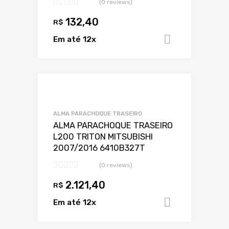
(0 reviews)
132,40
R$
Em até 12x
Adicionar 
Adicionar a Lis
Adicionar a lista
ALMA PARACHOQUE TRASEIRO
ALMA PARACHOQUE TRASEIRO
L200 TRITON MITSUBISHI
2007/2016 6410B327T
(0 reviews)
2.121,40
R$
Em até 12x
Adicionar 