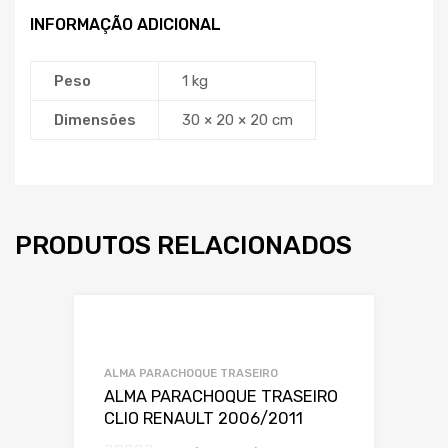
INFORMAÇÃO ADICIONAL
Peso
1 kg
Dimensões
30 × 20 × 20 cm
PRODUTOS RELACIONADOS
Adicionar a Lis
Adicionar a lista
ALMA PARACHOQUE TRASEIRO
ALMA PARACHOQUE TRASEIRO
CLIO RENAULT 2006/2011