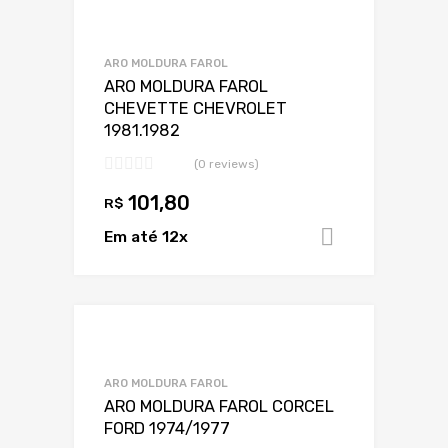
Adicionar a Lis
Adicionar a lista
ARO MOLDURA FAROL
ARO MOLDURA FAROL
CHEVETTE CHEVROLET
1981.1982
(0 reviews)
101,80
R$
Em até 12x
Adicionar 
Adicionar a Lis
Adicionar a lista
ARO MOLDURA FAROL
ARO MOLDURA FAROL CORCEL
FORD 1974/1977