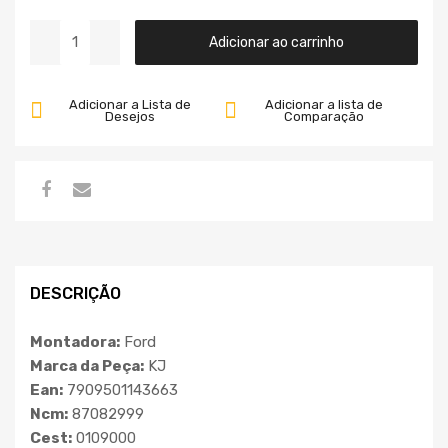
Adicionar ao carrinho
Adicionar a Lista de
Adicionar a lista de
Desejos
Comparação
DESCRIÇÃO
Montadora:
Ford
Marca da Peça:
KJ
Ean:
7909501143663
Ncm:
87082999
Cest:
0109000