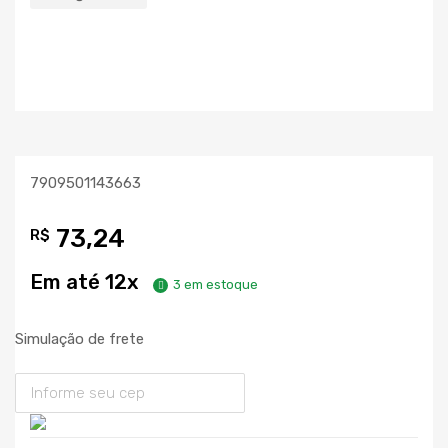
7909501143663
73,24
R$
Em até 12x
3 em estoque
Simulação de frete