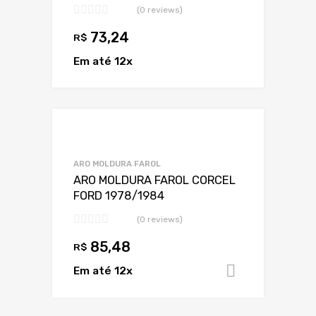
(0 reviews)
73,24
R$
Em até 12x
Adicionar a Lis
Adicionar a lista
ARO MOLDURA FAROL
ARO MOLDURA FAROL CORCEL
FORD 1978/1984
(0 reviews)
85,48
R$
Em até 12x
Adicionar 