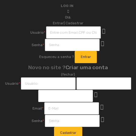
LOG IN
Olá.
Entrar
|
Cadastrar
Usuário
*
Senha
*
Esqueceu a senha ?
Novo no site ?
Criar uma conta
(fechar)
Usuário
*
Email
*
Senha
*