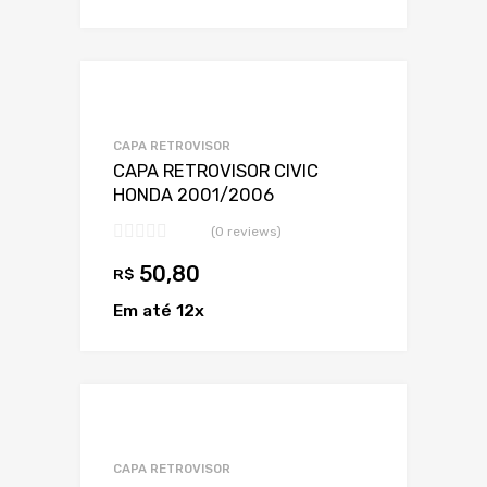
Adicionar a Lis
Adicionar a lista
CAPA RETROVISOR
CAPA RETROVISOR CIVIC
HONDA 2001/2006
(0 reviews)
50,80
R$
Em até 12x
Adicionar a Lis
Adicionar a lista
CAPA RETROVISOR