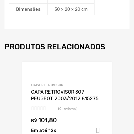
Dimensões
30 × 20 × 20 cm
PRODUTOS RELACIONADOS
Adicionar a Lis
Adicionar a lista
CAPA RETROVISOR
CAPA RETROVISOR 307
PEUGEOT 2003/2012 815275
(0 reviews)
101,80
R$
Em até 12x
Adicionar 