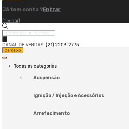
Já tem conta ?
Entrar
(fechar)
Pesquisar
produtos
CANAL DE VENDAS:
(21) 2203-2775
Pular
Cardápio
para
o
conteúdo
Todas as categorias
Suspensão
Ignição / Injeção e Acessórios
Arrefecimento