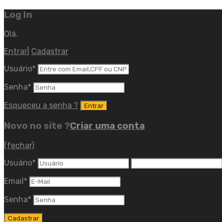
Log In
Olá.
Entrar
|
Cadastrar
Usuário
*
Senha
*
Esqueceu a senha ?
Novo no site ?
Criar uma conta
(fechar)
Usuário
*
Email
*
Senha
*