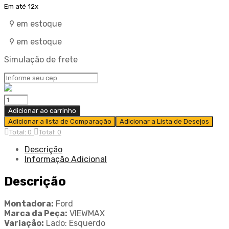
Em até 12x
9 em estoque
9 em estoque
Simulação de frete
CAPA
RETROVISOR
Adicionar ao carrinho
FIESTA
Adicionar a lista de Comparação
Adicionar a Lista de Desejos
FORD
Total: 0
Total: 0
2003/2014
KA
Descrição
FORD
Informação Adicional
2008/2014
2S65-
Descrição
17K747-
AA
Montadora:
Ford
quantity
Marca da Peça:
VIEWMAX
Variação:
Lado: Esquerdo