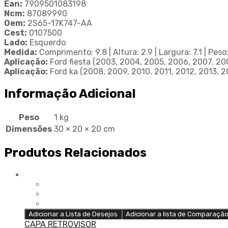
Ean:
7909501083198
Ncm:
87089990
Oem:
2S65-17K747-AA
Cest:
0107500
Lado:
Esquerdo
Medida:
Comprimento: 9.8 | Altura: 2.9 | Largura: 7.1 | Peso
Aplicação:
Ford fiesta (2003, 2004, 2005, 2006, 2007, 200
Aplicação:
Ford ka (2008, 2009, 2010, 2011, 2012, 2013, 2
Informação Adicional
Peso
1 kg
Dimensões
30 × 20 × 20 cm
Produtos Relacionados
Adicionar a Lista de Desejos
Adicionar a lista de Comparaçã
CAPA RETROVISOR