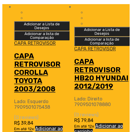
Adicionar a Lista de
Desejos
Adicionar a Lista de
Desejos
Adicionar a lista de
Comparação
Adicionar a lista de
CAPA RETROVISOR
Comparação
CAPA RETROVISOR
CAPA
CAPA
RETROVISOR
RETROVISOR
COROLLA
HB20 HYUNDAI
TOYOTA
2012/2019
2003/2008
Lado: Direito
Lado: Esquerdo
7909501078880
7909501075438
(0 reviews)
(0 reviews)
R$
79,84
R$
39,84
Adicionar ao
Em até 12x
Adicionar ao
Em até 12x
carrinho