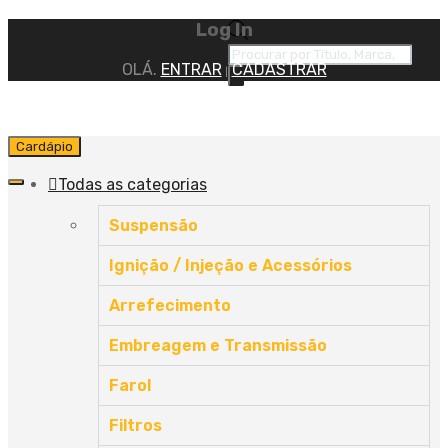
Log In
OLÁ.
ENTRAR
CADASTRAR
|
Cardápio
Todas as categorias
Suspensão
Ignição / Injeção e Acessórios
Arrefecimento
Embreagem e Transmissão
Farol
Filtros