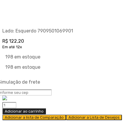
Lado: Esquerdo 7909501069901
R$
122,20
Em até 12x
198 em estoque
198 em estoque
Simulação de frete
Adicionar ao carrinho
Adicionar a lista de Comparação
Adicionar a Lista de Desejos