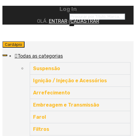
Log In
OLÁ.
ENTRAR
CADASTRAR
|
Cardápio
Todas as categorias
Suspensão
Ignição / Injeção e Acessórios
Arrefecimento
Embreagem e Transmissão
Farol
Filtros