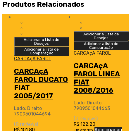
Produtos Relacionados
Adicionar a Lista de
Desejos
Adicionar a Lista de
Desejos
Adicionar a lista de
Comparação
Adicionar a lista de
CARCAçA FAROL
Comparação
CARCAçA FAROL
CARCAçA
CARCAçA
FAROL LINEA
FAROL DUCATO
FIAT
FIAT
2008/2016
2005/2017
Lado: Direito
Lado: Direito
7909501044663
7909501044694
(0 reviews)
(0 reviews)
R$
122,20
R$
101,80
Adicionar ao
Em até 12x