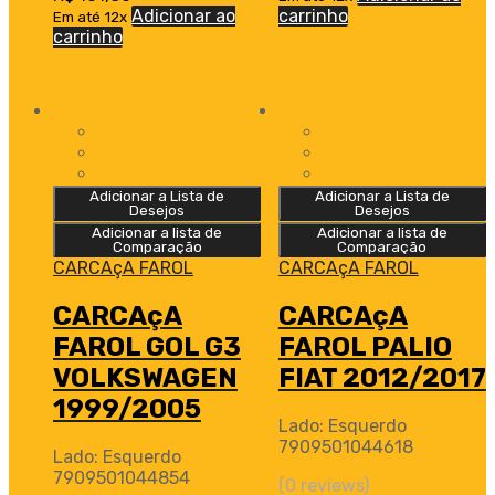
Adicionar ao
carrinho
Em até 12x
carrinho
Adicionar a Lista de
Adicionar a Lista de
Desejos
Desejos
Adicionar a lista de
Adicionar a lista de
Comparação
Comparação
CARCAçA FAROL
CARCAçA FAROL
CARCAçA
CARCAçA
FAROL GOL G3
FAROL PALIO
VOLKSWAGEN
FIAT 2012/2017
1999/2005
Lado: Esquerdo
7909501044618
Lado: Esquerdo
7909501044854
(0 reviews)