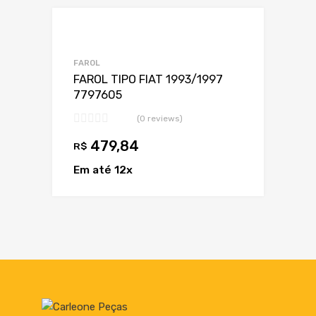
Adicionar a Lis
Adicionar a lista
FAROL
FAROL TIPO FIAT 1993/1997
7797605
(0 reviews)
479,84
R$
Em até 12x