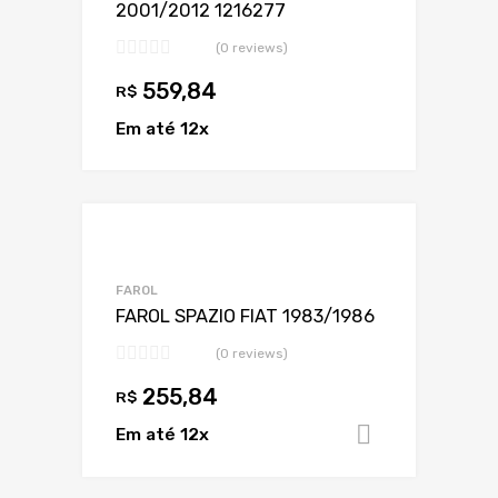
2001/2012 1216277
(0 reviews)
559,84
R$
Em até 12x
Adicionar a Lis
Adicionar a lista
FAROL
FAROL SPAZIO FIAT 1983/1986
(0 reviews)
255,84
R$
Em até 12x
Adicionar 