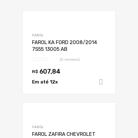
Adicionar a Lis
Adicionar a lista
FAROL
FAROL KA FORD 2008/2014
7S55 13005 AB
(0 reviews)
607,84
R$
Em até 12x
Adicionar 
Adicionar a Lis
Adicionar a lista
FAROL
FAROL ZAFIRA CHEVROLET