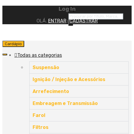
Log In
OLÁ.
ENTRAR
CADASTRAR
|
Cardápio
Todas as categorias
Suspensão
Ignição / Injeção e Acessórios
Arrefecimento
Embreagem e Transmissão
Farol
Filtros