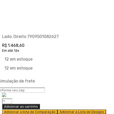
Lado: Direito 7909501082627
R$
1.468,60
Em até 12x
12 em estoque
12 em estoque
Simulação de frete
Adicionar ao carrinho
Adicionar a lista de Comparação
Adicionar a Lista de Desejos