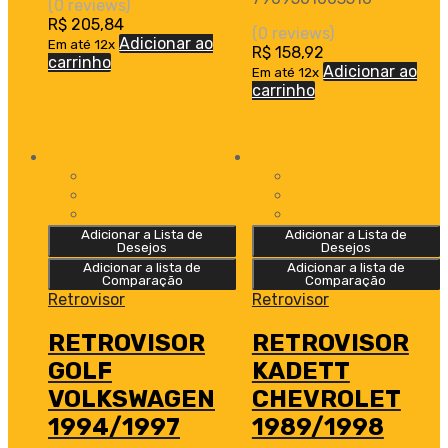
(0 reviews)
R$
205,84
(0 reviews)
Adicionar ao
Em até 12x
R$
158,92
carrinho
Adicionar ao
Em até 12x
carrinho
Adicionar a Lista de
Adicionar a Lista de
Desejos
Desejos
Adicionar a lista de
Adicionar a lista de
Comparação
Comparação
Retrovisor
Retrovisor
RETROVISOR
RETROVISOR
GOLF
KADETT
VOLKSWAGEN
CHEVROLET
1994/1997
1989/1998