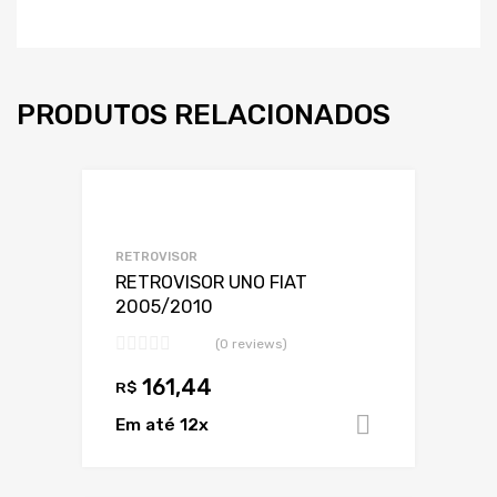
PRODUTOS RELACIONADOS
Adicionar a Lis
Adicionar a lista
RETROVISOR
RETROVISOR UNO FIAT
2005/2010
(0 reviews)
161,44
R$
Em até 12x
Adicionar 