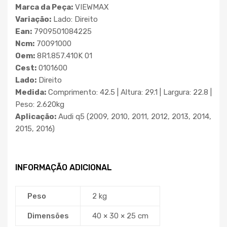
Marca da Peça:
VIEWMAX
Variação:
Lado: Direito
Ean:
7909501084225
Ncm:
70091000
Oem:
8R1.857.410K 01
Cest:
0101600
Lado:
Direito
Medida:
Comprimento: 42.5 | Altura: 29.1 | Largura: 22.8 |
Peso: 2.620kg
Aplicação:
Audi q5 (2009, 2010, 2011, 2012, 2013, 2014,
2015, 2016)
INFORMAÇÃO ADICIONAL
Peso
2 kg
Dimensões
40 × 30 × 25 cm