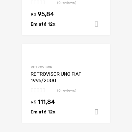
(0 reviews)
95,84
R$
Em até 12x
Adicionar 
Adicionar a Lis
Adicionar a lista
RETROVISOR
RETROVISOR UNO FIAT
1995/2000
(0 reviews)
111,84
R$
Em até 12x
Adicionar 