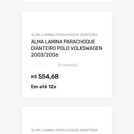
Adicionar a Lis
Adicionar a lista
ALMA LAMINA PARACHOQUE DIANTEIRO
ALMA LAMINA PARACHOQUE
DIANTEIRO POLO VOLKSWAGEN
2003/2006
(0 reviews)
554,68
R$
Em até 12x
Adicionar a Lis
Adicionar a lista
ALMA LAMINA PARACHOQUE DIANTEIRO