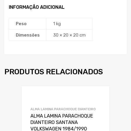
INFORMAÇÃO ADICIONAL
Peso
1 kg
Dimensões
30 × 20 × 20 cm
PRODUTOS RELACIONADOS
Adicionar a Lis
Adicionar a lista
ALMA LAMINA PARACHOQUE DIANTEIRO
ALMA LAMINA PARACHOQUE
DIANTEIRO SANTANA
VOLKSWAGEN 1984/1990