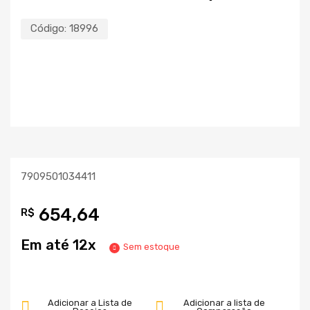
Código:
18996
7909501034411
654,64
R$
Em até 12x
Sem estoque
Adicionar a Lista de
Adicionar a lista de