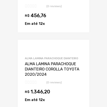
(0 reviews)
456,76
R$
Em até 12x
Adicionar a Lis
Adicionar a lista
ALMA LAMINA PARACHOQUE DIANTEIRO
ALMA LAMINA PARACHOQUE
DIANTEIRO COROLLA TOYOTA
2020/2024
(0 reviews)
1.346,20
R$
Em até 12x