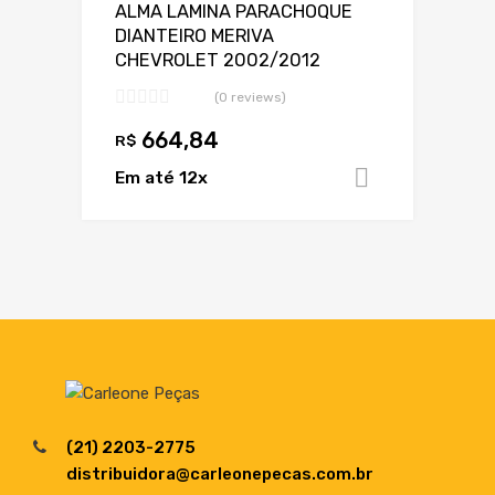
ALMA LAMINA PARACHOQUE
DIANTEIRO MERIVA
CHEVROLET 2002/2012
(0 reviews)
664,84
R$
Em até 12x
Adicionar 
(21) 2203-2775
distribuidora@carleonepecas.com.br