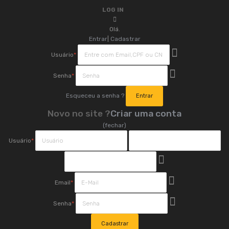
LOG IN
Olá.
Entrar
|
Cadastrar
Usuário
*
Senha
*
Esqueceu a senha ?
Novo no site ?
Criar uma conta
(fechar)
Usuário
*
Email
*
Senha
*