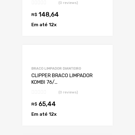
(0 reviews)
148,64
R$
Em até 12x
Adicionar a Lis
Adicionar a lista
BRACO LIMPADOR DIANTEIRO
CLIPPER BRACO LIMPADOR
KOMBI 76/…
(0 reviews)
65,44
R$
Em até 12x