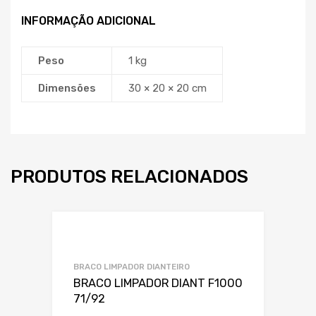
INFORMAÇÃO ADICIONAL
Peso
1 kg
Dimensões
30 × 20 × 20 cm
PRODUTOS RELACIONADOS
Adicionar a Lis
Adicionar a lista
BRACO LIMPADOR DIANTEIRO
BRACO LIMPADOR DIANT F1000
71/92