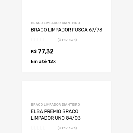
Adicionar a Lis
Adicionar a lista
BRACO LIMPADOR DIANTEIRO
BRACO LIMPADOR FUSCA 67/73
(0 reviews)
77,32
R$
Em até 12x
Adicionar a Lis
Adicionar a lista
BRACO LIMPADOR DIANTEIRO
ELBA PREMIO BRACO
LIMPADOR UNO 84/03
(0 reviews)