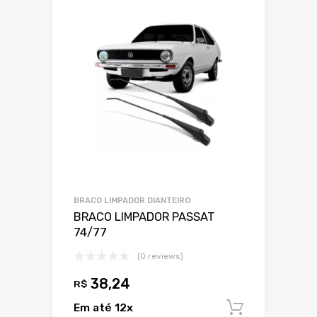
BRACO LIMPADOR DIANTEIRO
BRACO LIMPADOR PASSAT
74/77
(0 reviews)
38,24
R$
Em até 12x
Adiciona