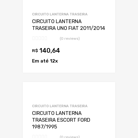
Adicionar a Lis
Adicionar a lista
CIRCUITO LANTERNA TRASEIRA
CIRCUITO LANTERNA
TRASEIRA UNO FIAT 2011/2014
(0 reviews)
140,64
R$
Em até 12x
Adicionar a Lis
Adicionar a lista
CIRCUITO LANTERNA TRASEIRA
CIRCUITO LANTERNA
TRASEIRA ESCORT FORD
1987/1995
(0 reviews)