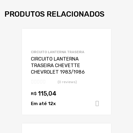
PRODUTOS RELACIONADOS
Adicionar a Lis
Adicionar a lista
CIRCUITO LANTERNA TRASEIRA
CIRCUITO LANTERNA
TRASEIRA CHEVETTE
CHEVROLET 1983/1986
(0 reviews)
115,04
R$
Em até 12x
Adicionar 