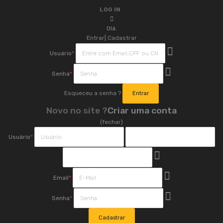
LOG IN
Olá.
Entrar
|
Cadastrar
Usuário
*
Senha
*
Esqueceu a senha ?
Novo no site ?
Criar uma conta
(fechar)
Usuário
*
Email
*
Senha
*