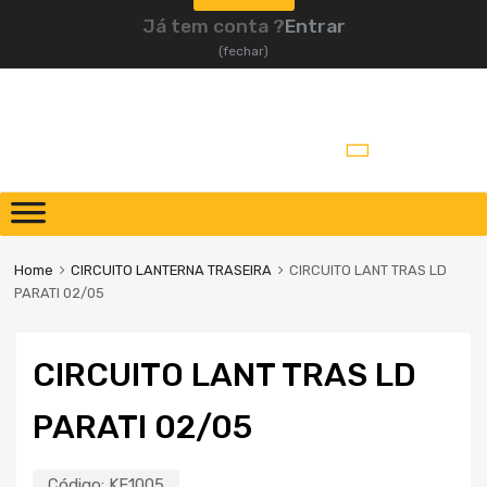
Já tem conta ?
Entrar
(fechar)
Pular
para
o
Home
CIRCUITO LANTERNA TRASEIRA
CIRCUITO LANT TRAS LD
conteúdo
PARATI 02/05
CIRCUITO LANT TRAS LD
PARATI 02/05
Código:
KF1005