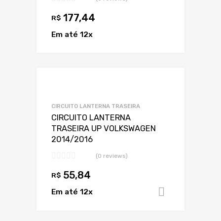
177,44
R$
Em até 12x
Adicionar a Lis
Adicionar a lista
CIRCUITO LANTERNA TRASEIRA
CIRCUITO LANTERNA
TRASEIRA UP VOLKSWAGEN
2014/2016
(0 reviews)
55,84
R$
Em até 12x
Adicionar 