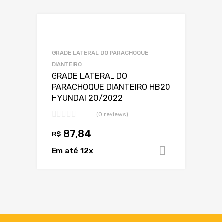
Marca
Adicionar a Lis
Adicionar a lista
Marca 1
GRADE LATERAL DO PARACHOQUE
DIANTEIRO
GRADE LATERAL DO
PARACHOQUE DIANTEIRO HB20
HYUNDAI 20/2022
Ano
(0 reviews)
87,84
R$
Em até 12x
Adicionar 