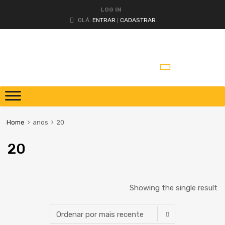
LOG IN
OLÁ.
ENTRAR
CADASTRAR
|
Pular
para
o
Home
anos
20
conteúdo
20
Showing the single result
Peça