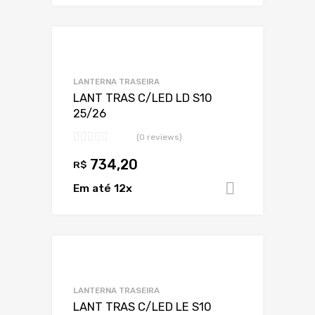
Adicionar a Lis
Adicionar a lista
LANTERNA TRASEIRA
LANT TRAS C/LED LD S10
25/26
(0 reviews)
734,20
R$
Em até 12x
Adicionar 
Adicionar a Lis
Adicionar a lista
LANTERNA TRASEIRA
LANT TRAS C/LED LE S10