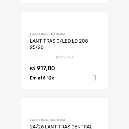
Adicionar a Lis
Adicionar a lista
LANTERNA TRASEIRA
LANT TRAS C/LED LD 208
25/26
(0 reviews)
917,80
R$
Em até 12x
Adicionar 
Adicionar a Lis
Adicionar a lista
LANTERNA TRASEIRA
24/26 LANT TRAS CENTRAL