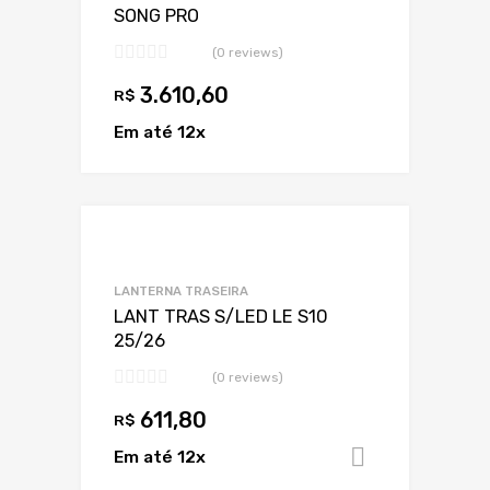
SONG PRO
(0 reviews)
3.610,60
R$
Em até 12x
Adicionar a Lis
Adicionar a lista
LANTERNA TRASEIRA
LANT TRAS S/LED LE S10
25/26
(0 reviews)
611,80
R$
Em até 12x
Adicionar 