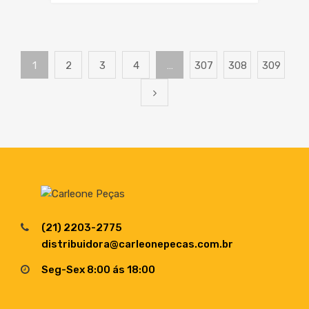
1
2
3
4
…
307
308
309
(21) 2203-2775
distribuidora@carleonepecas.com.br
Seg-Sex 8:00 ás 18:00