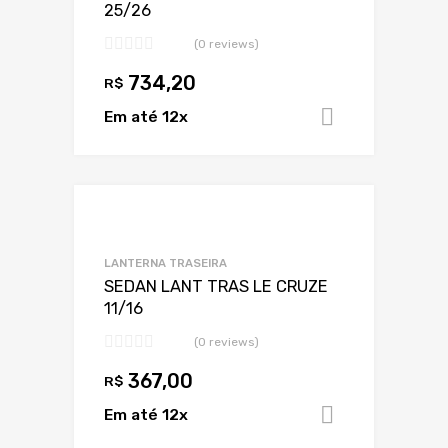
25/26
(0 reviews)
734,20
R$
Em até 12x
Adicionar 
Adicionar a Lis
Adicionar a lista
LANTERNA TRASEIRA
SEDAN LANT TRAS LE CRUZE
11/16
(0 reviews)
367,00
R$
Em até 12x
Adicionar 