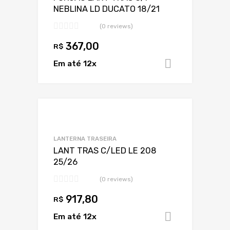
NEBLINA LD DUCATO 18/21
(0 reviews)
367,00
R$
Em até 12x
Adicionar 
Adicionar a Lis
Adicionar a lista
LANTERNA TRASEIRA
LANT TRAS C/LED LE 208
25/26
(0 reviews)
917,80
R$
Em até 12x
Adicionar 