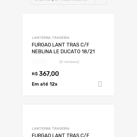
Adicionar a Lis
Adicionar a lista
LANTERNA TRASEIRA
FURGAO LANT TRAS C/F
NEBLINA LE DUCATO 18/21
(0 reviews)
367,00
R$
Em até 12x
Adicionar 
Adicionar a Lis
Adicionar a lista
LANTERNA TRASEIRA
FURGAO LANT TRAS C/F