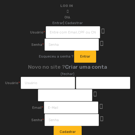
LOG IN
Olá.
Entrar
|
Cadastrar
Usuário
*
Senha
*
Esqueceu a senha ?
Novo no site ?
Criar uma conta
(fechar)
Usuário
*
Email
*
Senha
*