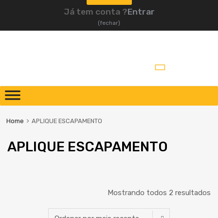
Já tem conta ?
Entrar
(fechar)
Pular
para
o
Home
APLIQUE ESCAPAMENTO
conteúdo
APLIQUE ESCAPAMENTO
Mostrando todos 2 resultados