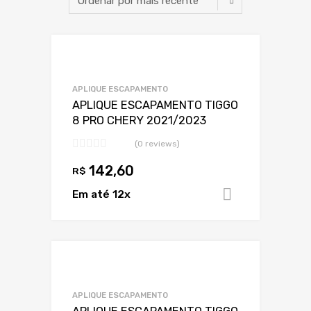
Adicionar a Lis
Adicionar a lista
APLIQUE ESCAPAMENTO
APLIQUE ESCAPAMENTO TIGGO
8 PRO CHERY 2021/2023
(0 reviews)
142,60
R$
Em até 12x
Adicionar 
Adicionar a Lis
Adicionar a lista
APLIQUE ESCAPAMENTO