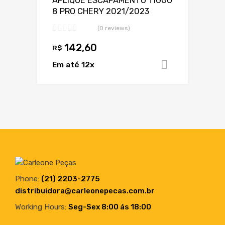
APLIQUE ESCAPAMENTO TIGGO
8 PRO CHERY 2021/2023
(0 reviews)
142,60
R$
Em até 12x
Adicionar 
Phone:
(21) 2203-2775
distribuidora@carleonepecas.com.br
Working Hours:
Seg-Sex 8:00 ás 18:00