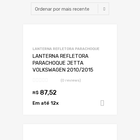
Adicionar a Lis
Adicionar a lista
LANTERNA REFLETORA PARACHOQUE
LANTERNA REFLETORA
PARACHOQUE JETTA
VOLKSWAGEN 2010/2015
(0 reviews)
87,52
R$
Em até 12x
Adicionar 
Adicionar a Lis