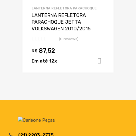
Adicionar a lista
LANTERNA REFLETORA PARACHOQUE
LANTERNA REFLETORA
PARACHOQUE JETTA
VOLKSWAGEN 2010/2015
(0 reviews)
87,52
R$
Em até 12x
Adicionar 
(21) 2203-2775