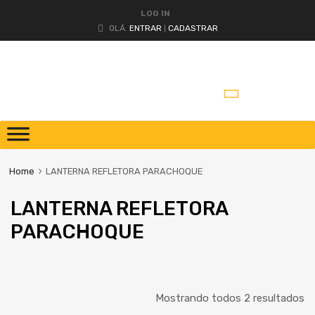
LOG IN
OLÁ.
ENTRAR
CADASTRAR
|
Pular
para
o
Home
LANTERNA REFLETORA PARACHOQUE
conteúdo
LANTERNA REFLETORA
PARACHOQUE
Mostrando todos 2 resultados