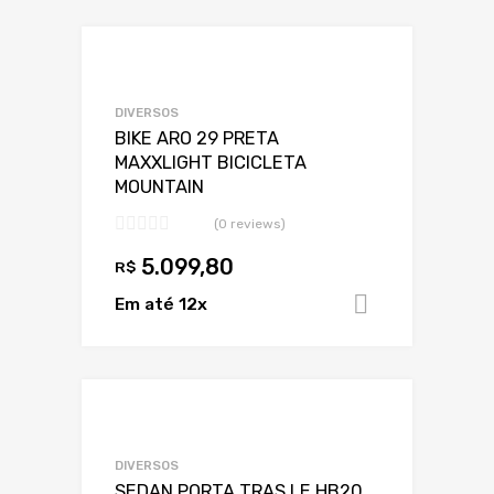
Adicionar a Lis
Adicionar a lista
DIVERSOS
BIKE ARO 29 PRETA
MAXXLIGHT BICICLETA
MOUNTAIN
(0 reviews)
5.099,80
R$
Em até 12x
Adicionar 
Adicionar a Lis
Adicionar a lista
DIVERSOS
SEDAN PORTA TRAS LE HB20