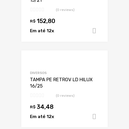
15/21
(0 reviews)
152,80
R$
Em até 12x
Adicionar 
Adicionar a Lis
Adicionar a lista
DIVERSOS
TAMPA PE RETROV LD HILUX
16/25
(0 reviews)
34,48
R$
Em até 12x
Adicionar 