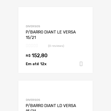
Marca
Adicionar a Lis
Adicionar a lista
Marca 1
DIVERSOS
P/BARRO DIANT LE VERSA
15/21
(0 reviews)
Ano
152,80
R$
Em até 12x
Adicionar 
Adicionar a Lis
Adicionar a lista
DIVERSOS
P/BARRO DIANT LD VERSA