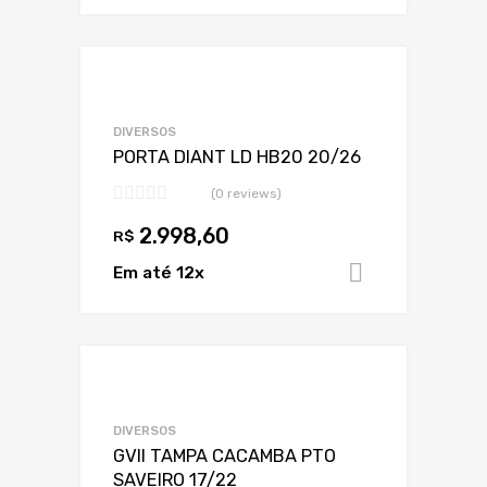
Adicionar a Lis
Adicionar a lista
DIVERSOS
PORTA DIANT LD HB20 20/26
(0 reviews)
2.998,60
R$
Em até 12x
Adicionar 
Adicionar a Lis
Adicionar a lista
DIVERSOS
GVII TAMPA CACAMBA PTO
SAVEIRO 17/22