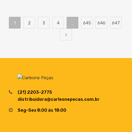
1
2
3
4
…
645
646
647
(21) 2203-2775
distribuidora@carleonepecas.com.br
Seg-Sex 8:00 ás 18:00