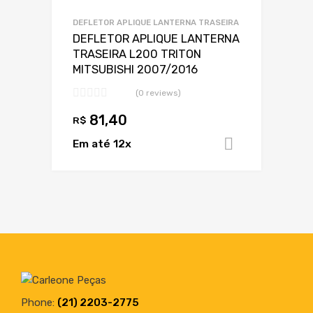
Adicionar a lista
DEFLETOR APLIQUE LANTERNA TRASEIRA
DEFLETOR APLIQUE LANTERNA
TRASEIRA L200 TRITON
MITSUBISHI 2007/2016
(0 reviews)
81,40
R$
Em até 12x
Adicionar 
Phone:
(21) 2203-2775