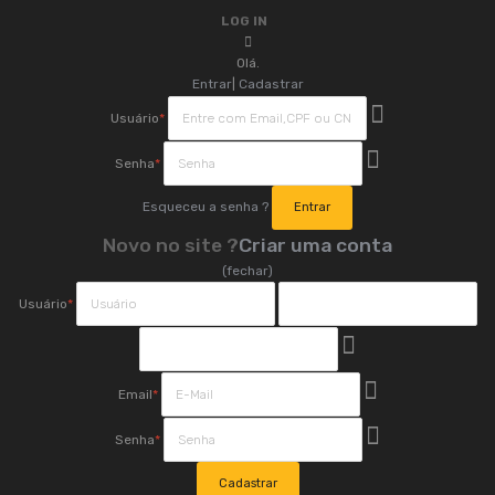
LOG IN
Olá.
Entrar
|
Cadastrar
Usuário
*
Senha
*
Esqueceu a senha ?
Novo no site ?
Criar uma conta
(fechar)
Usuário
*
Email
*
Senha
*