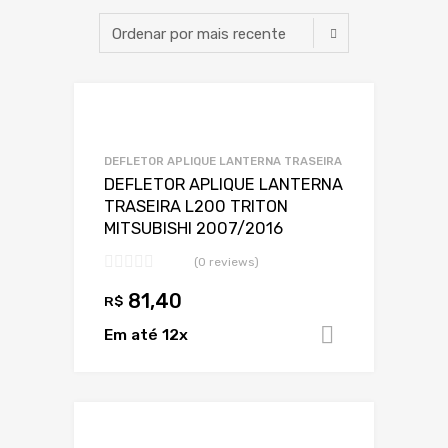
Adicionar a Lis
Adicionar a lista
DEFLETOR APLIQUE LANTERNA TRASEIRA
DEFLETOR APLIQUE LANTERNA
TRASEIRA L200 TRITON
MITSUBISHI 2007/2016
(0 reviews)
81,40
R$
Em até 12x
Adicionar 
Adicionar a Lis