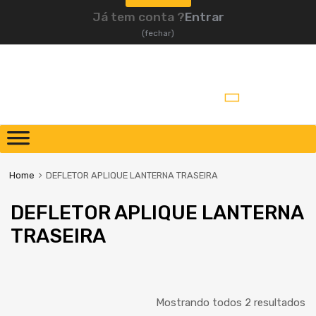
Já tem conta ?
Entrar
(fechar)
Pular
para
o
Home
DEFLETOR APLIQUE LANTERNA TRASEIRA
conteúdo
DEFLETOR APLIQUE LANTERNA
TRASEIRA
Mostrando todos 2 resultados