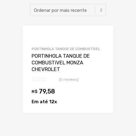
Adicionar a Lis
Adicionar a lista
PORTINHOLA TANQUE DE COMBUSTÍVEL
PORTINHOLA TANQUE DE
COMBUSTíVEL MONZA
CHEVROLET
(0 reviews)
79,58
R$
Em até 12x