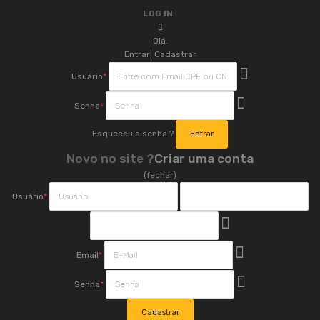
LOG IN
Olá.
Entrar
|
Cadastrar
Usuário
*
Senha
*
Esqueceu a senha ?
Novo no site ?
Criar uma conta
(fechar)
Usuário
*
Email
*
Senha
*