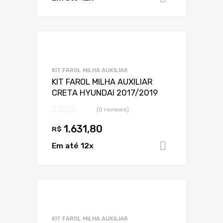
Adicionar a Lis
Adicionar a lista
KIT FAROL MILHA AUXILIAR
KIT FAROL MILHA AUXILIAR
CRETA HYUNDAI 2017/2019
(0 reviews)
1.631,80
R$
Em até 12x
Adicionar 
Adicionar a Lis
Adicionar a lista
KIT FAROL MILHA AUXILIAR