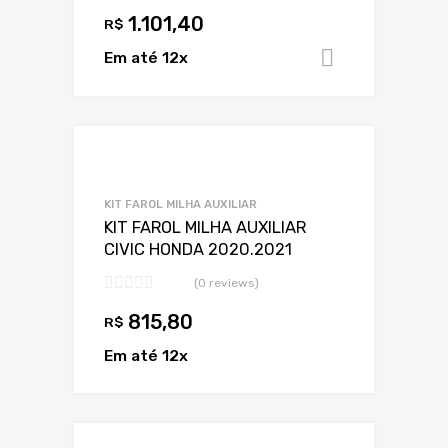
1.101,40
R$
Em até 12x
Adicionar 
Adicionar a Lis
Adicionar a lista
KIT FAROL MILHA AUXILIAR
KIT FAROL MILHA AUXILIAR
CIVIC HONDA 2020.2021
(0 reviews)
815,80
R$
Em até 12x