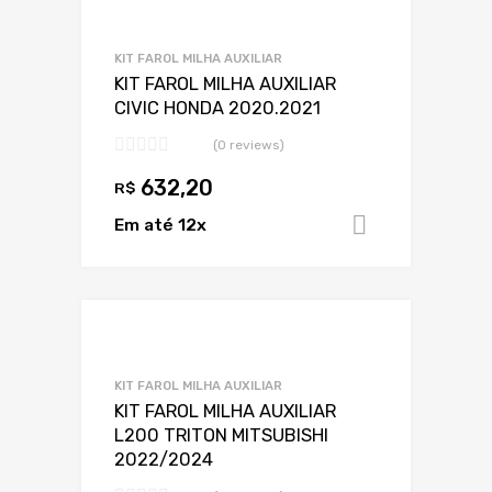
Adicionar a Lis
Adicionar a lista
KIT FAROL MILHA AUXILIAR
KIT FAROL MILHA AUXILIAR
CIVIC HONDA 2020.2021
(0 reviews)
632,20
R$
Em até 12x
Adicionar 
Adicionar a Lis
Adicionar a lista
KIT FAROL MILHA AUXILIAR
KIT FAROL MILHA AUXILIAR
L200 TRITON MITSUBISHI
2022/2024