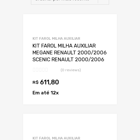
Adicionar a Lis
Adicionar a lista
KIT FAROL MILHA AUXILIAR
KIT FAROL MILHA AUXILIAR
MEGANE RENAULT 2000/2006
SCENIC RENAULT 2000/2006
(0 reviews)
611,80
R$
Em até 12x
Adicionar a Lis
Adicionar a lista
KIT FAROL MILHA AUXILIAR