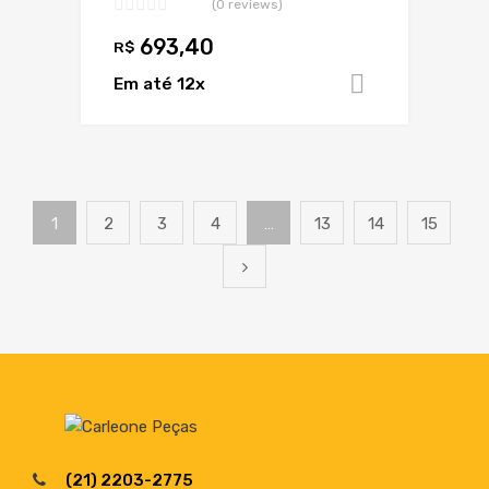
(0 reviews)
693,40
R$
Em até 12x
Adicionar 
1
2
3
4
…
13
14
15
(21) 2203-2775