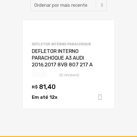
Marca
Adicionar a Lis
Adicionar a lista
Marca 1
DEFLETOR INTERNO PARACHOQUE
DEFLETOR INTERNO
PARACHOQUE A3 AUDI
2016.2017 8VB 807 217 A
(0 reviews)
Ano
81,40
R$
Em até 12x
Adicionar 