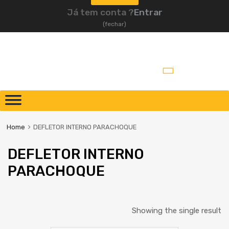
Já tem conta ?
Entrar
(fechar)
Pular
para
o
Home
DEFLETOR INTERNO PARACHOQUE
conteúdo
DEFLETOR INTERNO
PARACHOQUE
Showing the single result
Peça