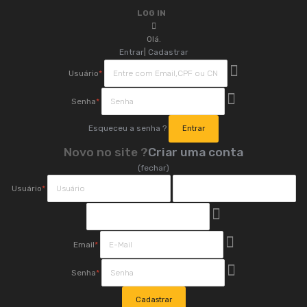
LOG IN
Olá.
Entrar
|
Cadastrar
Usuário
*
Senha
*
Esqueceu a senha ?
Novo no site ?
Criar uma conta
(fechar)
Usuário
*
Email
*
Senha
*