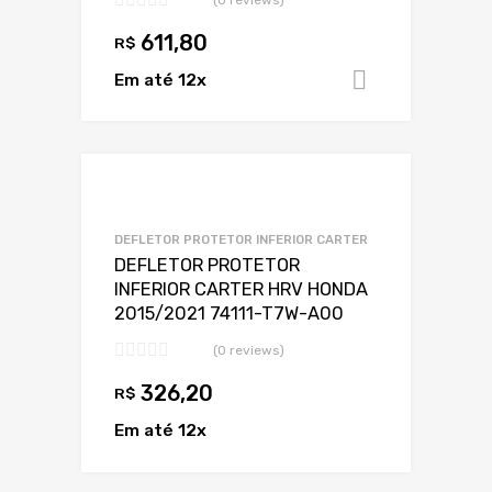
611,80
R$
Em até 12x
Adicionar 
Adicionar a Lis
Adicionar a lista
DEFLETOR PROTETOR INFERIOR CARTER
DEFLETOR PROTETOR
INFERIOR CARTER HRV HONDA
2015/2021 74111-T7W-A00
(0 reviews)
326,20
R$
Em até 12x