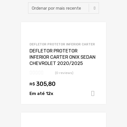
Adicionar a Lis
Adicionar a lista
DEFLETOR PROTETOR INFERIOR CARTER
DEFLETOR PROTETOR
INFERIOR CARTER ONIX SEDAN
CHEVROLET 2020/2025
(0 reviews)
305,80
R$
Em até 12x
Adicionar 
Adicionar a Lis