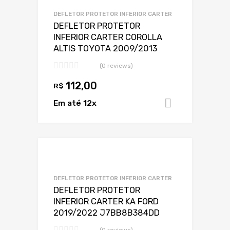
Adicionar a lista
DEFLETOR PROTETOR INFERIOR CARTER
DEFLETOR PROTETOR
INFERIOR CARTER COROLLA
ALTIS TOYOTA 2009/2013
(0 reviews)
112,00
R$
Em até 12x
Adicionar 
Adicionar a Lis
Adicionar a lista
DEFLETOR PROTETOR INFERIOR CARTER
DEFLETOR PROTETOR
INFERIOR CARTER KA FORD
2019/2022 J7BB8B384DD
(0 reviews)