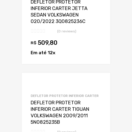
DEFLETOR PROTETOR
INFERIOR CARTER JETTA
SEDAN VOLKSWAGEN
020/2022 3Q0825236C
(0 reviews)
509,80
R$
Em até 12x
Adicionar a Lis
Adicionar a lista
DEFLETOR PROTETOR INFERIOR CARTER
DEFLETOR PROTETOR
INFERIOR CARTER TIGUAN
VOLKSWAGEN 2009/2011
5N0825235B
(0 reviews)