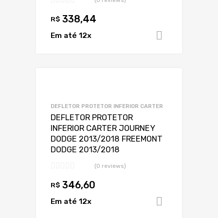
338,44
R$
Em até 12x
Adicionar 
Adicionar a Lis
Adicionar a lista
DEFLETOR PROTETOR INFERIOR CARTER
DEFLETOR PROTETOR
INFERIOR CARTER JOURNEY
DODGE 2013/2018 FREEMONT
DODGE 2013/2018
(0 reviews)
346,60
R$
Em até 12x
Adicionar 