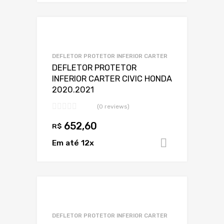
Adicionar a Lis
Adicionar a lista
DEFLETOR PROTETOR INFERIOR CARTER
DEFLETOR PROTETOR
INFERIOR CARTER CIVIC HONDA
2020.2021
(0 reviews)
652,60
R$
Em até 12x
Adicionar 
Adicionar a Lis
Adicionar a lista
DEFLETOR PROTETOR INFERIOR CARTER