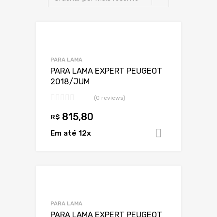
Adicionar a Lis
Adicionar a lista
PARA LAMA
PARA LAMA EXPERT PEUGEOT
2018/JUM
(0 reviews)
815,80
R$
Em até 12x
Adicionar 
Adicionar a Lis
Adicionar a lista
PARA LAMA
PARA LAMA EXPERT PEUGEOT