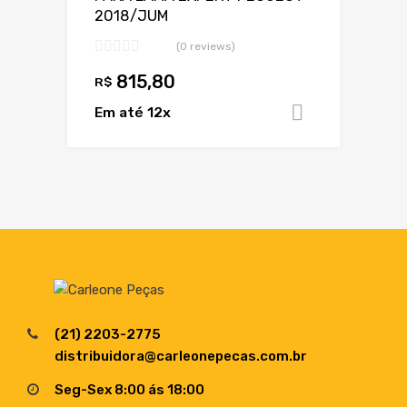
2018/JUM
(0 reviews)
815,80
R$
Em até 12x
Adicionar 
(21) 2203-2775
distribuidora@carleonepecas.com.br
Seg-Sex 8:00 ás 18:00