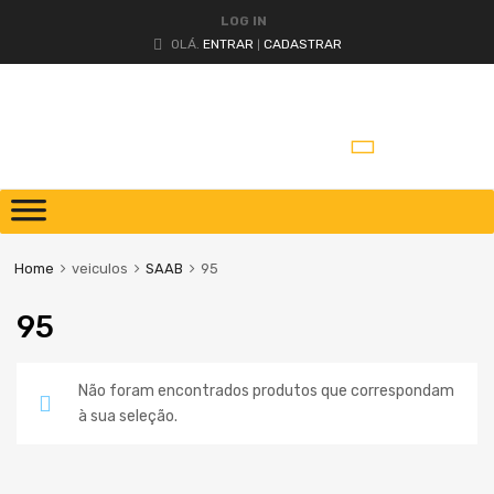
LOG IN
OLÁ.
ENTRAR
CADASTRAR
|
Home
veiculos
SAAB
95
95
Não foram encontrados produtos que correspondam
à sua seleção.